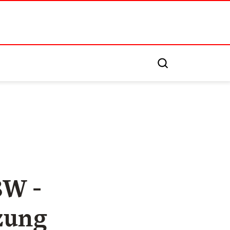
BW -
zung