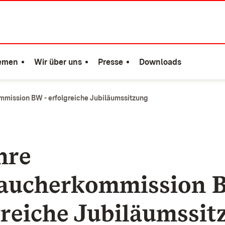
emen
Wir über uns
Presse
Downloads
mmission BW - erfolgreiche Jubiläumssitzung
hre
aucherkommission 
greiche Jubiläumssit