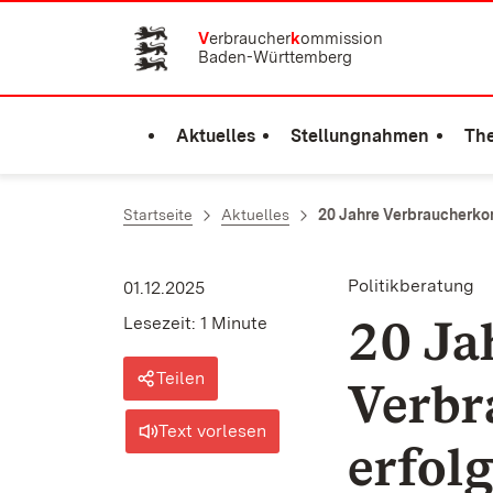
Zum Inhalt springen
V
erbraucher
k
ommission
Baden-Württemberg
Aktuelles
Stellungnahmen
Th
Startseite
Aktuelles
20 Jahre Verbraucherko
Politikberatung
01.12.2025
20 Ja
Lesezeit: 1 Minute
Teilen
Verbr
Text vorlesen
erfol