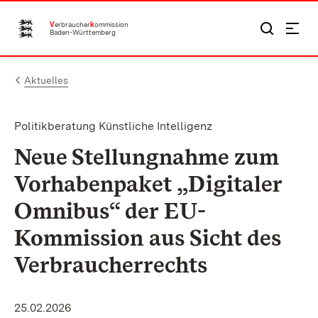
Zum Inhalt springen
V
erbraucher
k
ommission
Baden-Württemberg
Aktuelles
Politikberatung Künstliche Intelligenz
Neue Stellungnahme zum
Vorhabenpaket „Digitaler
Omnibus“ der EU-
Kommission aus Sicht des
Verbraucherrechts
25.02.2026