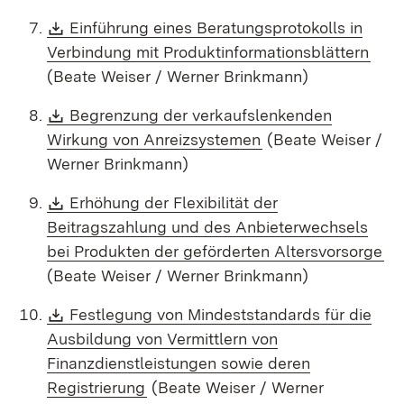
Download:
Einführung eines Beratungsprotokolls in
(Öff
Verbindung mit Produktinformationsblättern
(Beate Weiser / Werner Brinkmann)
Download:
Begrenzung der verkaufslenkenden
(Öffnet in neuem F
Wirkung von Anreizsystemen
(Beate Weiser /
Werner Brinkmann)
Download:
Erhöhung der Flexibilität der
Beitragszahlung und des Anbieterwechsels
(Ö
bei Produkten der geförderten Altersvorsorge
(Beate Weiser / Werner Brinkmann)
Download:
Festlegung von Mindeststandards für die
Ausbildung von Vermittlern von
Finanzdienstleistungen sowie deren
(Öffnet in neuem Fenster)
Registrierung
(Beate Weiser / Werner