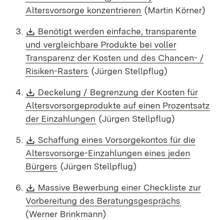
(Öffnet in neuem Fe
Altersvorsorge konzentrieren
(Martin Körner)
Download:
Benötigt werden einfache, transparente
und vergleichbare Produkte bei voller
Transparenz der Kosten und des Chancen- /
(Öffnet in neuem Fenster)
Risiken-Rasters
(Jürgen Stellpflug)
Download:
Deckelung / Begrenzung der Kosten für
Altersvorsorgeprodukte auf einen Prozentsatz
(Öffnet in neuem Fenster)
der Einzahlungen
(Jürgen Stellpflug)
Download:
Schaffung eines Vorsorgekontos für die
Altersvorsorge-Einzahlungen eines jeden
(Öffnet in neuem Fenster)
Bürgers
(Jürgen Stellpflug)
Download:
Massive Bewerbung einer Checkliste zur
(Öffnet i
Vorbereitung des Beratungsgesprächs
(Werner Brinkmann)