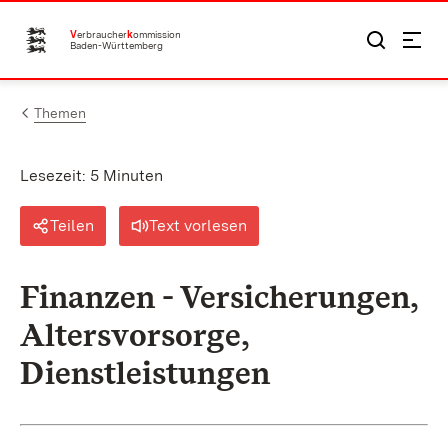
Zum Inhalt springen
V
erbraucher
k
ommission
Baden-Württemberg
Themen
Lesezeit: 5 Minuten
Teilen
Text vorlesen
Finanzen - Versicherungen,
Altersvorsorge,
Dienstleistungen