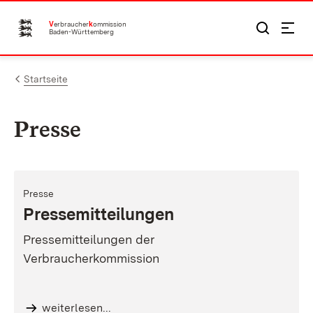
Zum Inhalt springen
V
erbraucher
k
ommission
Baden-Württemberg
Startseite
Presse
Presse
Pressemitteilungen
Pressemitteilungen der
Verbraucherkommission
weiterlesen...