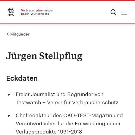
Zum Inhalt springen
V
erbraucher
k
ommission
Baden-Württemberg
Mitglieder
Jürgen Stellpflug
Eckdaten
Freier Journalist und Begründer von
Testwatch – Verein für Verbraucherschutz
Chefredakteur des ÖKO-TEST-Magazin und
Verantwortlicher für die Entwicklung neuer
Verlagsprodukte 1991-2018