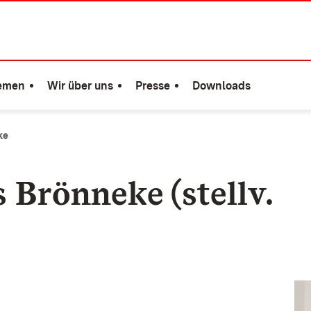
emen
Wir über uns
Presse
Downloads
ke
s Brönneke (stellv.