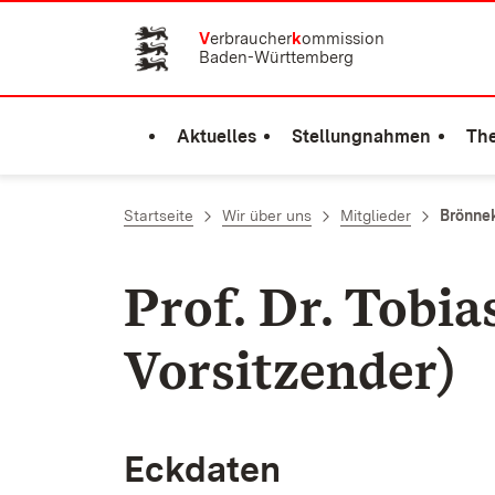
Zum Inhalt springen
V
erbraucher
k
ommission
Baden-Württemberg
Aktuelles
Stellungnahmen
Th
Startseite
Wir über uns
Mitglieder
Brönne
Prof. Dr. Tobia
Vorsitzender)
Eckdaten