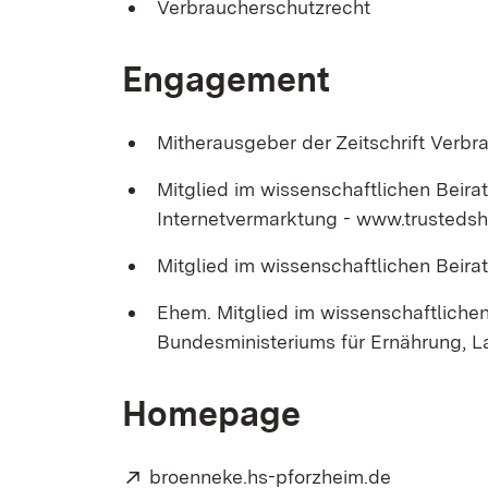
Verbraucherschutzrecht
Engagement
Mitherausgeber der Zeitschrift Ver
Mitglied im wissenschaftlichen Beirat
Internetvermarktung - www.trusteds
Mitglied im wissenschaftlichen Beir
Ehem. Mitglied im wissenschaftlichen
Bundesministeriums für Ernährung, 
Homepage
Extern:
(Öffnet in
broenneke.hs-pforzheim.de