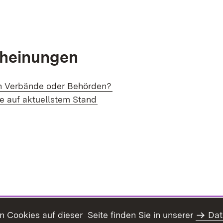
 neuem Fenster)
cheinungen
(Öffnet in neuem Fenster)
h Verbände oder Behörden?
(Öffnet in neuem Fenster)
 auf aktuellstem Stand
Cookies auf dieser Seite finden Sie in unserer
Dat