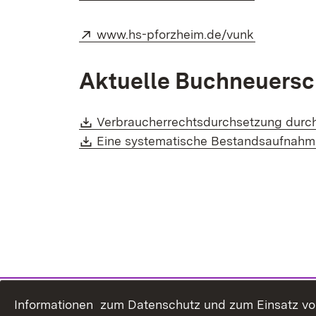
Extern:
(Öffnet in
www.hs-pforzheim.de/vunk
Aktuelle Buchneuers
Download:
Verbraucherrechtsdurchsetzung durc
Download:
Eine systematische Bestandsaufnahme
Informationen zum Datenschutz und zum Einsatz von 