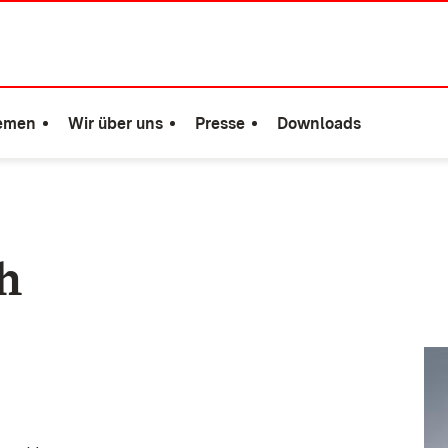
emen
Wir über uns
Presse
Downloads
h