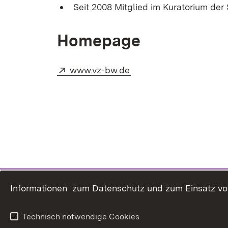
Seit 2008 Mitglied im Kuratorium der
Homepage
Extern:
(Öffnet in neuem Fenst
www.vz-bw.de
Informationen zum Datenschutz und zum Einsatz von 
Technisch notwendige Cookies