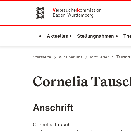
Zum Inhalt springen
V
erbraucher
k
ommission
Baden-Württemberg
Aktuelles
Stellungnahmen
Th
Startseite
Wir über uns
Mitglieder
Tausch
Cornelia Tausc
Anschrift
Cornelia Tausch