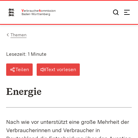
Zum Inhalt springen
V
erbraucher
k
ommission
Baden-Württemberg
Themen
Lesezeit: 1 Minute
Teilen
Text vorlesen
Energie
Nach wie vor unterstützt eine große Mehrheit der
Verbraucherinnen und Verbraucher in