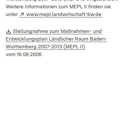
Weitere Informationen zum MEPL II finden sie
Extern:
(Öffnet in 
unter
www.mepl.landwirtschaft-bw.de
Download:
Stellungnahme zum Maßnahmen- und
Entwicklungsplan Ländlicher Raum Baden-
(Öffnet in neuem 
Württemberg 2007-2013 (MEPL II)
vom 16.06.2006