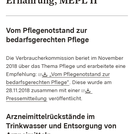
Ernährung, MEPL II
Vom Pflegenotstand zur
bedarfsgerechten Pflege
Die Verbraucherkommission beriet im November
2018 über das Thema Pflege und erarbeitete eine
Download:
Empfehlung:
„Vom Pflegenotstand zur
(Öffnet in neuem Fenster)
bedarfsgerechten Pflege”
. Diese wurde am
Download:
28.11.2018 zusammen mit einer
(Öffnet in neuem Fenster)
Pressemitteilung
veröffentlicht.
Arzneimittelrückstände im
Trinkwasser und Entsorgung von