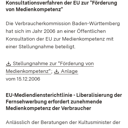
Konsultationsverfahren der EU zur "Förderung
von Medienkompetenz"
Die Verbraucherkommission Baden-Württemberg
hat sich im Jahr 2006 an einer Öffentlichen
Konsultation der EU zur Medienkompetenz mit
einer Stellungnahme beteiligt.
Download:
Stellungnahme zur "Förderung von
(Öffnet in neuem Fenster)
Download:
(Öffnet in neuem Fen
Medienkompetenz"
;
Anlage
vom 15.12.2006
EU-Mediendiensterichtlinie - Liberalisierung der
Fernsehwerbung erfordert zunehmende
Medienkompetenz der Verbraucher
Anlässlich der Beratungen der Kultusminister der