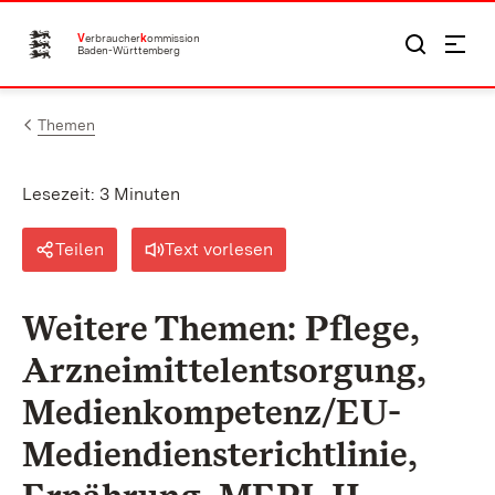
Zum Inhalt springen
V
erbraucher
k
ommission
Baden-Württemberg
Themen
Lesezeit: 3 Minuten
Teilen
Text vorlesen
Weitere Themen: Pflege,
Arzneimittelentsorgung,
Medienkompetenz/EU-
Mediendiensterichtlinie,